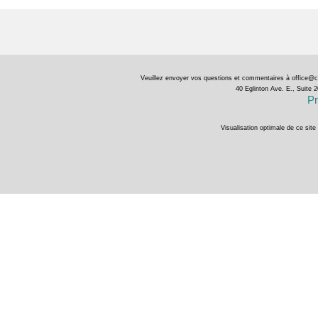
Veuillez envoyer vos questions et commentaires à
office@c
40 Eglinton Ave. E., Suit
Pr
Visualisation optimale de ce sit